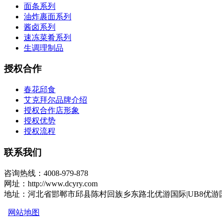
面条系列
油炸裹面系列
酱卤系列
速冻菜肴系列
生调理制品
授权合作
春花邱食
艾克拜尔品牌介绍
授权合作店形象
授权优势
授权流程
联系我们
咨询热线：4008-979-878
网址：http://www.dcyry.com
地址：河北省邯郸市邱县陈村回族乡东路北优游国际|UB8优游
网站地图