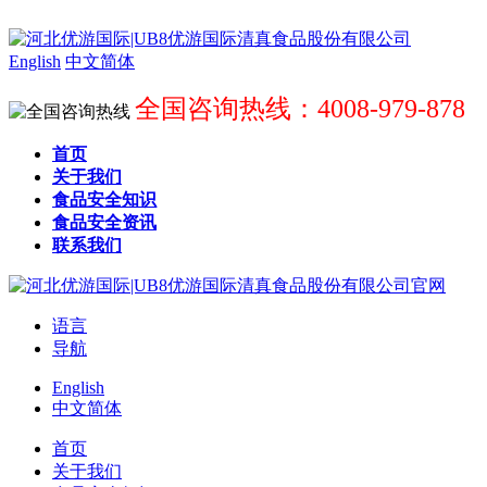
English
中文简体
全国咨询热线：4008-979-878
首页
关于我们
食品安全知识
食品安全资讯
联系我们
语言
导航
English
中文简体
首页
关于我们