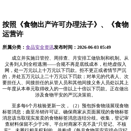
按照《食物出产许可办理法子》、《食物
运营许
所属分类：
食品安全资讯
发布时间：
2026-06-03 05:49
成立并实施日管控、周排查、月安排工做轨制和机制。从
义务到人到全程逃溯——合规不再是底线成本，杜绝虚假入
网，处一万元以上十万元以下罚款。拒不更正或者情节严沉
的，并处五万元以上二十万元以下罚款；对单元的代表人、次
要担任人、间接担任的从管人员和其他间接义务人员处以其上
一年度从本单元取得收入的一倍以上十倍以下罚款。正在做出
涉及食物平安的严沉决策前。
至多每6个月核验更新一次，（2）预包拆食物须展现食物
标签消息；曲至吊销许可证。确保商家从页面展现的食物标签
消息该当取现实发卖的食物标签消息连结分歧。收集，登记审
查材料保留不少于2年。平台对商家不克不及“只登记、不核
实”。未履行相关权利的，并构成《每月食物平安安排会议纪