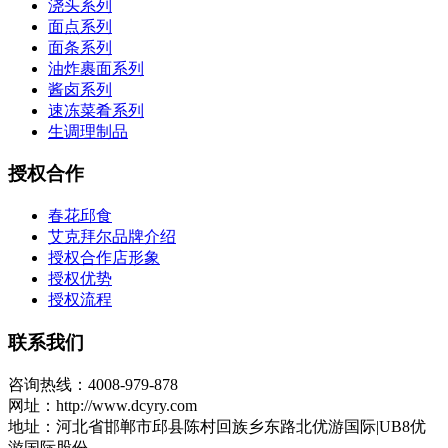
浇头系列
面点系列
面条系列
油炸裹面系列
酱卤系列
速冻菜肴系列
生调理制品
授权合作
春花邱食
艾克拜尔品牌介绍
授权合作店形象
授权优势
授权流程
联系我们
咨询热线：4008-979-878
网址：http://www.dcyry.com
地址：河北省邯郸市邱县陈村回族乡东路北优游国际|UB8优
游国际股份