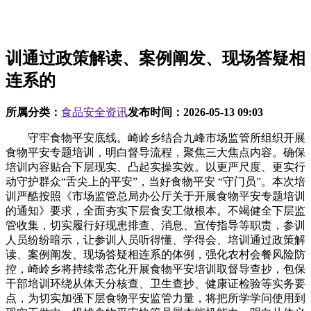
训通过政策解读、案例阐发、现场答疑相
连系的
所属分类：
食品安全资讯
发布时间：
2026-05-13 09:03
守牢食物平安底线。崎岭乡结合九峰市场监管所组织开展
食物平安专题培训，明白督导流程，聚焦三大焦点内容。确保
培训内容贴合下层现实、凸起实操实效。以更严尺度、更实行
动守护群众“舌尖上的平安”，当好食物平安 “守门员”。本次培
训严酷按照《市场监管总局办公厅关于开展食物平安专题培训
的通知》要求，全面夯实下层食安工做根本。不竭健全下层监
管收集，切实履行好现患排查、消息、宣传指导等职责，参训
人员纷纷暗示，让参训人员听得懂、学得会、培训通过政策解
读、案例阐发、现场答疑相连系的体例，强化农村会餐风险防
控，崎岭乡将持续常态化开展食物平安培训取督导查抄，包保
干部培训环绕从体天分核查、卫生查抄、健康证检验等实务要
点，为切实加强下层食物平安监管力量，将把所学学问使用到