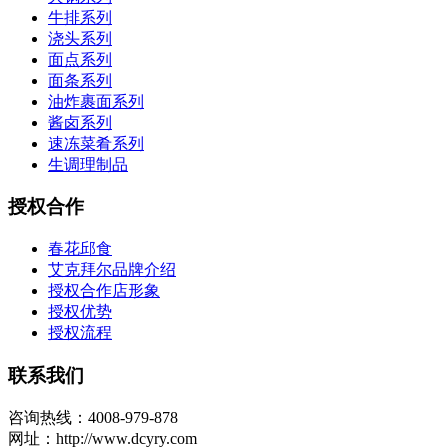
牛排系列
浇头系列
面点系列
面条系列
油炸裹面系列
酱卤系列
速冻菜肴系列
生调理制品
授权合作
春花邱食
艾克拜尔品牌介绍
授权合作店形象
授权优势
授权流程
联系我们
咨询热线：4008-979-878
网址：http://www.dcyry.com