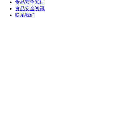
食品安全知识
食品安全资讯
联系我们