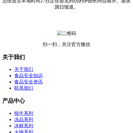
总统普京本地时间27日正在会见到访的伊朗长阿拉格齐。据美
国日报道。
扫一扫，关注官方微信
关于我们
关于我们
食品安全知识
食品安全资讯
联系我们
产品中心
犊牛系列
冻品系列
冰鲜系列
火锅系列