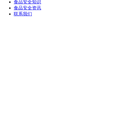
食品安全知识
食品安全资讯
联系我们