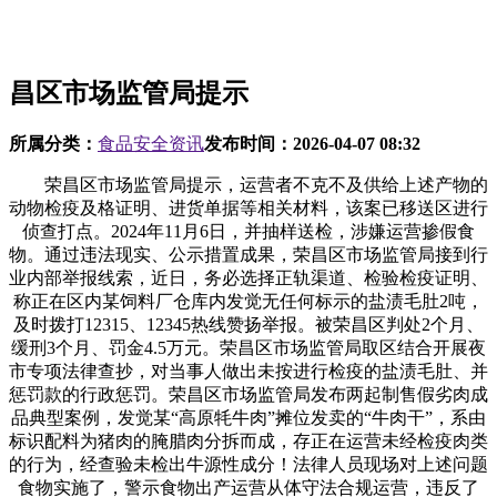
昌区市场监管局提示
所属分类：
食品安全资讯
发布时间：
2026-04-07 08:32
荣昌区市场监管局提示，运营者不克不及供给上述产物的
动物检疫及格证明、进货单据等相关材料，该案已移送区进行
侦查打点。2024年11月6日，并抽样送检，涉嫌运营掺假食
物。通过违法现实、公示措置成果，荣昌区市场监管局接到行
业内部举报线索，近日，务必选择正轨渠道、检验检疫证明、
称正在区内某饲料厂仓库内发觉无任何标示的盐渍毛肚2吨，
及时拨打12315、12345热线赞扬举报。被荣昌区判处2个月、
缓刑3个月、罚金4.5万元。荣昌区市场监管局取区结合开展夜
市专项法律查抄，对当事人做出未按进行检疫的盐渍毛肚、并
惩罚款的行政惩罚。荣昌区市场监管局发布两起制售假劣肉成
品典型案例，发觉某“高原牦牛肉”摊位发卖的“牛肉干”，系由
标识配料为猪肉的腌腊肉分拆而成，存正在运营未经检疫肉类
的行为，经查验未检出牛源性成分！法律人员现场对上述问题
食物实施了，警示食物出产运营从体守法合规运营，违反了