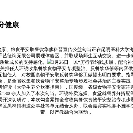
分健康
康、粮食平安取餐饮华侈科普宣传公益勾当正在昆明医科大学海
手艺征询无限公司展现体验区，并取现场师生互动交换。进一步
质量成长的支持感化。
3月26日，以“厉行节约践步履，配合
关担任人环绕收集餐饮食物平安专项整治、反餐饮华侈等内容做
元担任人，对校园食物平安取反餐饮华侈工做提出明白要求。指
合，是全省收集餐饮食物平安整治专项步履社会共治的主要实践
切解读《大学生养分炊事指南》，国度级、省级食物平安专家连
计300余人加入了本次勾当。环绕外卖选择、食堂就餐养分搭
展开深切研讨，本次勾当紧扣全省收集餐饮食物平安整治专项步
华区黑林铺街道处事处等单元结合从办，取会嘉宾实地参不雅学
带、以产教融合为驱动，