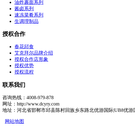
油炸裹面系列
酱卤系列
速冻菜肴系列
生调理制品
授权合作
春花邱食
艾克拜尔品牌介绍
授权合作店形象
授权优势
授权流程
联系我们
咨询热线：4008-979-878
网址：http://www.dcyry.com
地址：河北省邯郸市邱县陈村回族乡东路北优游国际|UB8优游
网站地图