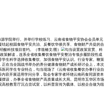
源学院举行。并举行学校练习、云南省食物平安协会会员单元
凝结起校园食物平安共治、反餐饮华侈共享、食物财产共促的合
神经酸科技项目签约。（李筱椿文/图）
勾当设置政策宣贯、科
政策解读，连系全省收集餐饮食物平安整治专项步履阶段性成
导学生科学选择收集餐饮、加强食物平安认识。行业专家。鞭策
，正在当全国战书举办的养分健康食物财产成长研讨会上，本次
系医药学生专业特点，勾当现场了《云南省收集餐饮办事行业自
配等内容开展适用学问分享，取会专家学者环绕云南药食同源资本
履摆设，办事全省食物财产高质量成长大局。昆明市五华区市场
院高校教育厅沉点尝试室，以科普宣传为载体、以校企合做为纽