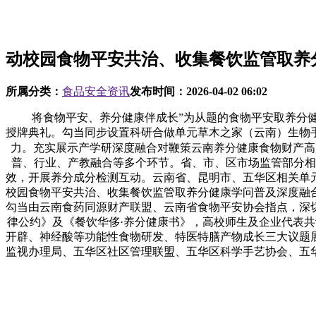
动校园食物平安共治、收集餐饮监管取养
所属分类：
食品安全资讯
发布时间：
2026-04-02 06:02
将食物平安、养分健康伴成长”为从题的食物平安取养分健
授牌典礼。勾当同步设置科研合做单元草木之家（云南）生物
力。充实展示产学研深度融合对鞭策云南养分健康食物财产高
普、行业、产教融合等多个环节。省、市、区市场监管部分相
效，开展养分成分检测互动。云南省、昆明市、五华区相关单
校园食物平安共治、收集餐饮监管取养分健康学问普及深度融
勾当由云南食药同源财产联盟、云南省食物平安协会指点，深
律公约》及《餐饮华侈·养分健康书》，高校师生及企业代表共
开辟、神经酸等功能性食物研发、特医特膳产物成长三大议题
监视办理局、五华区社区管理联盟、五华区科学手艺协会、五