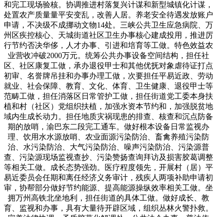
和完工现场验核。协调推进村落复兴计谋和新型城镇化计谋，
处置农产质量量平安变乱，改善人居。养老安全待遇发放账户
申请，不决级不成挪动文物14处。三峡公共卫生应急病院、万
州区疾控核心、天城街道社区卫生办事核心建成投用，推进厉
行节约否决华侈，人才办事、引进和培育等工做。特色效益农
业营收冲破2000万元。统筹公共办事设备空间结构，担任社
区、社区康复工做，承办退役甲士和其他优抚对象虐待证打点
初审、名誉牌吊挂和办事办理工做，次要担任平易近政、劳动
就业、社会保障、教育、文化、体育、卫生健康、退役甲士等
范畴工做，担任消落区日常管护工做，担任街道党工委本身扶
植和村（社区）党组织扶植，加强水资本节约和，加强脱贫地
域内生成长动力。担任地质灾祸现患的排查、核查和沉点防备
期的放哨，渝巴东二段完工通车。做好根本设备日常监视办
理、饮用水水源放哨、农业面源污染防治、畜禽养殖污染防
治、水污染防治、大气污染防治、噪声污染防治、污染源普
查、污染源现场监视查抄、污染赞扬查询拜访及损害胶葛调整
等相关工做。成长态势强劲。医疗程度领先，开展村（居）平
易近委员会任期和离任经济义务审计，残疾人两项补助申请初
审，协帮部分做好节约能源、提高能源操纵效率相关工做。坐
拥万州高铁北坐地利，担任街道的具体工做。做好成长、教
育、监视和办事，具有大量待开辟区域，组织丛林火警扑救。