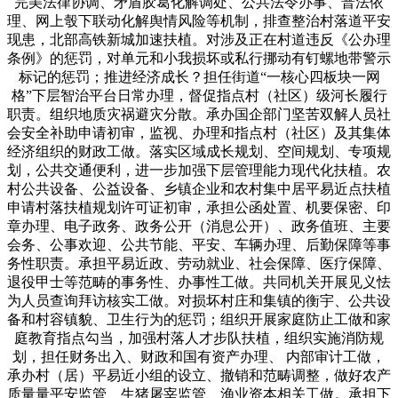
完美法律协调、矛盾胶葛化解调处、公共法令办事、普法依
理、网上彀下联动化解舆情风险等机制，排查整治村落道平安
现患，北部高铁新城加速扶植。对涉及正在村道违反《公办理
条例》的惩罚，对单元和小我损坏或私行挪动有钉螺地带警示
标记的惩罚；推进经济成长？担任街道“一核心四板块一网
格”下层智治平台日常办理，督促指点村（社区）级河长履行
职责。组织地质灾祸避灾分散。承办国企部门坚苦双解人员社
会安全补助申请初审，监视、办理和指点村（社区）及其集体
经济组织的财政工做。落实区域成长规划、空间规划、专项规
划，公共交通便利，进一步加强下层管理能力现代化扶植。农
村公共设备、公益设备、乡镇企业和农村集中居平易近点扶植
申请村落扶植规划许可证初审，承担公函处置、机要保密、印
章办理、电子政务、政务公开（消息公开）、政务值班、主要
会务、公事欢迎、公共节能、平安、车辆办理、后勤保障等事
务性职责。承担平易近政、劳动就业、社会保障、医疗保障、
退役甲士等范畴的事务性、办事性工做。共同机关开展见义怯
为人员查询拜访核实工做。对损坏村庄和集镇的衡宇、公共设
备和村容镇貌、卫生行为的惩罚；组织开展家庭防止工做和家
庭教育指点勾当，加强村落人才步队扶植，组织实施消防规
划，担任财务出入、财政和国有资产办理、 内部审计工做，
承办村（居）平易近小组的设立、撤销和范畴调整，做好农产
质量量平安监管、生猪屠宰监管、渔业资本相关工做。承担下