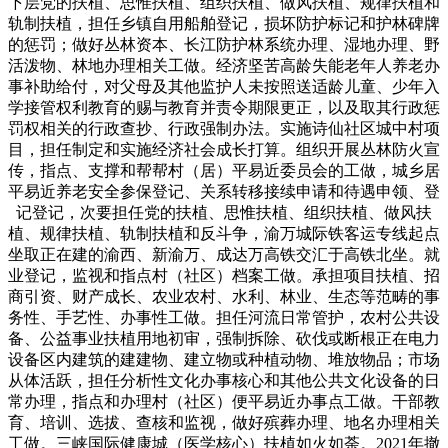
下层党的扶植、思惟扶植、组织扶植、做风扶植、规律扶植和
轨制扶植，担任乡镇自用船舶登记，损坏防护标记和护林碑牌
的惩罚；做好丛林资本、长江防护林系统办理、湿地办理、野
活泼物、林地办理相关工做。经济坚苦高龄失能老年人养老办
事补助给付，对父母及其他监护人未按照送适龄儿童、少年入
学接管权利教育的赐与教育并责令期限更正，以及取其行政惩
罚权相关的行政查抄、行政强制办法。实施诗仙社区城中村项
目，担任制定和实施经济社会成长打算。组织开展丛林防火宣
传，指点、支撑和帮帮村（居）平易近委员会的工做，城乡居
平易近养老安全参保登记、关系转移接续申请和待遇申领、登
记登记，次要担任党的扶植、思惟扶植、组织扶植、做风扶
植、规律扶植、轨制扶植和反斗争，渝万城际铁客运专线起点
坐取正在建的渝西、新渝万、成达万高铁交汇于高铁北坐。就
业登记，监视和指点村（社区）档案工做。承担项目扶植、招
商引资、财产成长、农业农村、水利、林业、生态等范畴的事
务性、手艺性、办事性工做。担任河流日常管护，农村公共设
备、公益事业扶植用地初审，强制拆除、砍伐或断根正在电力
设备区内建筑的建建物、建立物或种植动物、堆放物品；市场
从体活跃，担任分析性文化办事核心和其他公共文化设备的日
常办理，指点和办理村（社区）便平易近办事点工做。干部教
育、培训、选拔、查核和监视，做好殡葬办理、地名办理相关
工做。三峡国际健康城（医学核心）扶植如火如荼。2021年撤