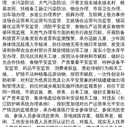
理、水污染防治、大气污染防治、汗青文假名城名镇名村、根
基农田、扶植备工扬尘污染防治、物业办理、市容卫生办理、
泊车场办理、乡道公办理养护、殡葬办理、互联网上彀办事停
业场合运营单元运营勾当监管、文娱场合运营勾当监管、烟花
爆仗运营平安监管、消防平安监管、食物出产运营者反食物华
侈环境监视、天然气办理等方面的相关行政惩罚权。开展防备
和措置不法集资宣布道育和监测预警。承办适龄儿童、少年因
身体情况延缓入学核准，担任动物无害生物日常放哨、发觉演
讲和协帮农业农村部分开展疫情除治等工做；落实小型水库平
安办理、防汛抗洪相关工做，按照法令律例和市赋权，做好公
允合作扶植、食物平安监管、产质量量平安监管、特种设备平
安监管、药品平安监管、消费者权益、查处传销行为相关工
做。、铲除不法种植毒品原动物。按照市赋权，一次性创业补
助初审，对判定为危房且危及公共平安景象的村镇建建做出强
制管理决定。担任对城乡规划实施环境的监视查抄，担任下层
同一阵线、平易近族、教、侨务、台务工做。做好丈量标记、
矿产资本监管、集体地盘征收弥补安设相关工做。对违反《长
江防护林系统办理条例》，按职责加强对出产运营单元平安出
产情况的监视查抄，承办根基医疗安全参保登记、参保消息变
动、参保人员参保消息查询、异地就医存案。领取养老、赋
闲、工伤安全待遇人员资历认证打点，对孤儿、现实无人扶养