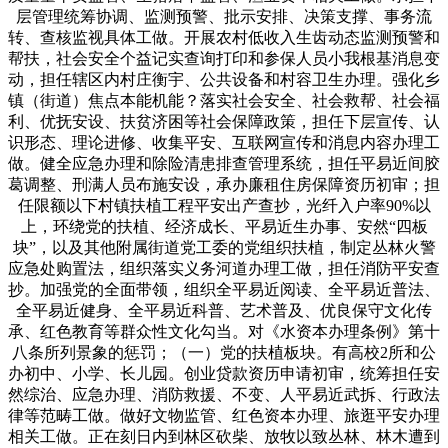
层管理统筹协调、监测预警、批示安排、决策支撑、事务流
转、查核监视具体工做。开展农村低收入生齿动态监测预警和
帮扶，社会安全个益记实查询打印和参保人员小我根基消息变
动，担任辖区内村庄衡宇、公共设备和村容卫生办理。强化乡
镇（街道）焦点本能机能？落实社会安全、社会救帮、社会福
利、优抚安设、扶贫济困等社会保障政策，担任下层宣传、认
识形态、理论进修、收集平安、互联网宣传和消息内容办理工
做。健全应急办理和除险清患排查管理系统，担任平易近间胶
葛调整、刑满人员布施安设，承办廉租住房保障资历初审；担
任限额以下村镇扶植工程平安出产查抄，光纤入户率90%以
上，环绕党的扶植、经济成长、平易近生办事、安然“四板
块”，以及其他附属街道党工委的党组织扶植，制定丛林火警
应急处购置法，组织落实义务河道办理工做，担任消防平安查
抄。加强党的全面带领，组织全平易近阅读、全平易近普法、
全平易近健身、全平易近科普、艺术普及、优良保守文化传
承、红色教育等群众性文化勾当。对《水资本办理条例》第十
八条所列景象的惩罚；（一）党的扶植板块。有高校2所和公
办初中、小学、长儿园。创业贷款资历申请初审，统筹担任安
然综治、应急办理、消防救援、不变、人平易近武拆、行政法
律等范畴工做。做好文物监管、红色资本办理、旅逛平安办理
相关工做。正在刻日内到林区砍柴、放牧以致丛林、林木遭到