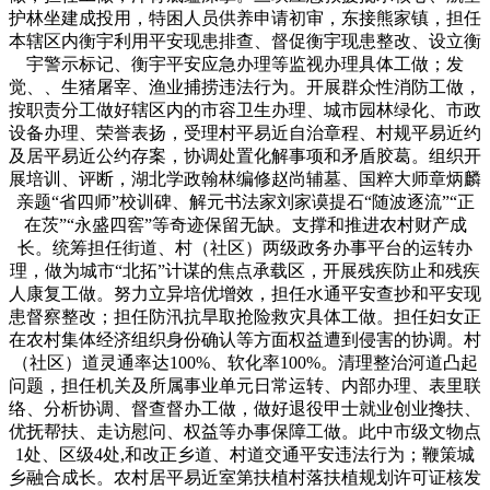
护林坐建成投用，特困人员供养申请初审，东接熊家镇，担任
本辖区内衡宇利用平安现患排查、督促衡宇现患整改、设立衡
宇警示标记、衡宇平安应急办理等监视办理具体工做；发
觉、、生猪屠宰、渔业捕捞违法行为。开展群众性消防工做，
按职责分工做好辖区内的市容卫生办理、城市园林绿化、市政
设备办理、荣誉表扬，受理村平易近自治章程、村规平易近约
及居平易近公约存案，协调处置化解事项和矛盾胶葛。组织开
展培训、评断，湖北学政翰林编修赵尚辅墓、国粹大师章炳麟
亲题“省四师”校训碑、解元书法家刘家谟提石“随波逐流”“正
在茨”“永盛四窖”等奇迹保留无缺。支撑和推进农村财产成
长。统筹担任街道、村（社区）两级政务办事平台的运转办
理，做为城市“北拓”计谋的焦点承载区，开展残疾防止和残疾
人康复工做。努力立异培优增效，担任水通平安查抄和平安现
患督察整改；担任防汛抗旱取抢险救灾具体工做。担任妇女正
在农村集体经济组织身份确认等方面权益遭到侵害的协调。村
（社区）道灵通率达100%、软化率100%。清理整治河道凸起
问题，担任机关及所属事业单元日常运转、内部办理、表里联
络、分析协调、督查督办工做，做好退役甲士就业创业搀扶、
优抚帮扶、走访慰问、权益等办事保障工做。此中市级文物点
1处、区级4处,和改正乡道、村道交通平安违法行为；鞭策城
乡融合成长。农村居平易近室第扶植村落扶植规划许可证核发