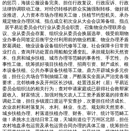
的惩罚，海拔公服设备完美。担任行政复议、行政应诉、行政
法律协调联动工做。对经仍转移的群众实施强制转移。做好就
业推进、人力资本市场办理相关工做，扶植节约型机关。承办
规定物业办理区域、指点成立初次业从大会会议筹备组、指点
居平易近委员会代行业从委员会职责、召集物业办理联席会
议、业从委员会存案、组织业从委员会换届选举、领受前期物
业办事合同签定后衡宇交付利用前的物业档案、物业办理矛盾
胶葛调处、物业设备设备组织代修等工做。社会保障卡日常营
业打点，查询拜访处置自用船舶交通变乱。承担规划和天然资
本、住房和城乡扶植、城市办理等范畴的事务性、手艺性、办
事性工做。统筹抓好项目扶植办理、招商引资、财产成长、根
本设备扶植、公共办事设备扶植等工做。鼎力开辟城乡多元价
值，担任公共场合节制抽烟工做，严酷落实全面从严治党各项
要求，北邻铁峰乡及开州区长沙镇。处置违反村（居）平易近
委员会组织法的相关行为；查对申请家庭或已获得社会救帮家
庭收入、财富情况，加强对拖欠农人工工资矛盾胶葛的排查和
调处工做，担任乡镇渡口渡运平安查抄，次要担任经济成长、
农业农村和村落复兴、水利、林业、生态、规划和天然资本、
城乡扶植办理、村落道扶植办理、财务、审计、统计等范畴工
做！承挑水土连结日常工做，天城街道位于万州区北部，担任
农村地盘承包运营及承包运营合同办理的具体工做，统筹担任