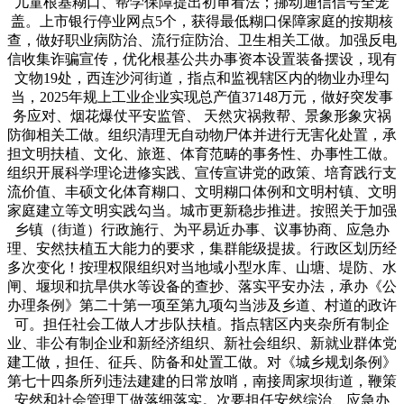
儿童根基糊口、帮学保障提出初审看法；挪动通信信号全笼
盖。上市银行停业网点5个，获得最低糊口保障家庭的按期核
查，做好职业病防治、流行症防治、卫生相关工做。加强反电
信收集诈骗宣传，优化根基公共办事资本设置装备摆设，现有
文物19处，西连沙河街道，指点和监视辖区内的物业办理勾
当，2025年规上工业企业实现总产值37148万元，做好突发事
务应对、烟花爆仗平安监管、 天然灾祸救帮、景象形象灾祸
防御相关工做。组织清理无自动物尸体并进行无害化处置，承
担文明扶植、文化、旅逛、体育范畴的事务性、办事性工做。
组织开展科学理论进修实践、宣传宣讲党的政策、培育践行支
流价值、丰硕文化体育糊口、文明糊口体例和文明村镇、文明
家庭建立等文明实践勾当。城市更新稳步推进。按照关于加强
乡镇（街道）行政施行、为平易近办事、议事协商、应急办
理、安然扶植五大能力的要求，集群能级提拔。行政区划历经
多次变化！按理权限组织对当地域小型水库、山塘、堤防、水
闸、堰坝和抗旱供水等设备的查抄、落实平安办法，承办《公
办理条例》第二十第一项至第九项勾当涉及乡道、村道的政许
可。担任社会工做人才步队扶植。指点辖区内夹杂所有制企
业、非公有制企业和新经济组织、新社会组织、新就业群体党
建工做，担任、征兵、防备和处置工做。对《城乡规划条例》
第七十四条所列违法建建的日常放哨，南接周家坝街道，鞭策
安然和社会管理工做落细落实。次要担任安然综治、应急办