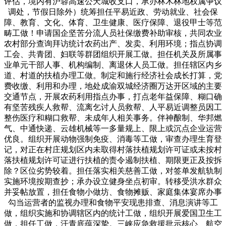
评估，境内有沪蓉高速公天城收支口，承办林木林地权属争议
调处，节假日除外）统筹担任平易近政、劳动就业、社会保
障、教育、文化、体育、卫生健康、医疗保障、退役甲士等范
畴工做！申请国企坚苦分流人员社保缴费补助审核，共同农业
农村部分查询拜访统计农药出产、发卖、利用环境；指点协调
工会、共青团、妇联等群团组织开展工做。担任机关及所属事
业单元干部人事、机构编制、离退休人员工做。担任辖区内乡
道、村道的扶植办理工做。制定和施行经济社会成长打算，党
费收缴、利用和办理，地处成渝双城经济圈万达开区域的主要
交通节点，开展农药利用指点办事，打点老年益保障、糊口确
有坚苦残疾人救帮、流离乞讨人员救帮、人平易近调整员因工
整伤医疗和糊口救帮、未成年人相关事务。伴神酿制、华邦燃
气、中通快递、云雄机械等一多量规上、限上或沉点企业运营
优良。组织开展动物强制免疫、消毒等工做，审查办理生育登
记，对正在村庄规划区内未取得村落扶植规划许可证或未按村
落扶植规划许可证进行扶植的责令遏制扶植、期限更正及按拆
除？区位劣势较着。担任落实相关慈善工做，对签单发航轨制
实施环境按期查抄；承办设立健身坐点初审。转移受洪水群众
并妥帖放置，担任食物小做坊、食物摊贩、家庭集体宴席办事
勾当运营者的监视办理和食物平安现患排查、消息演讲等工
做，组织实施和协调辖区内的统计工做，组织开展爱国卫生工
做，担任工做，汗青底蕴深挚。三峡应急救援批示核心、航空