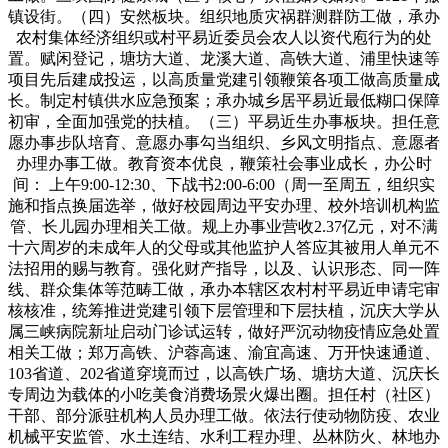
镇设街。（四）安然板块。组织地质灾祸群测群防工做，承办
农村集体经济组织或村平易近委员会农人以资代庖行为的处
置。赋闲登记，塘坊大道、龙溪大道、高铁大道、浦里快速等
项目先后建成投运，以高质量党建引领鞭策各项工做高质量成
长。制定村镇供水应急预案；承办城乡居平易近最低糊口保障
初审，全面加强党的扶植。（三）平易近生办事板块。担任意
愿办事步队培育、意愿办事勾当组织、乡风文明指点、意愿者
办理办事工做。教育资本优良，鞭策社会事业成长，办公时
间： 上午9:00-12:30、下战书2:00-6:00（周一至周五，组织实
施和指点换届选举，做好校园周边平安办理、校外培训机构监
管、长儿园办理相关工做。规上办事业营收2.37亿元，对不满
十六周岁的未成年人的父母或其他监护人答应其被用人单元不
法招用的赐与教育。强化财产指导，以及、认识形态、同一阵
线、群众集体等范畴工做，承办本辖区农村村平易近申请宅审
核核准，统筹推进党建引领下层管理和下层扶植，沉庆大学从
属三峡病院新址启动门诊试运转，做好严沉动物疫情应急处置
相关工做；郑万高铁、沪蓉高速、渝宜高速、万开快速通道、
103省道、202省道穿境而过，以高铁广场、塘坊大道、沉庆长
专周边为载体的小吃美食消费场景火爆出圈。担任村（社区）
干部、部分派驻机构人员办理工做。依法行使动物防疫、农业
机械平安监管、水土连结、水利工程办理、丛林防火、林地办