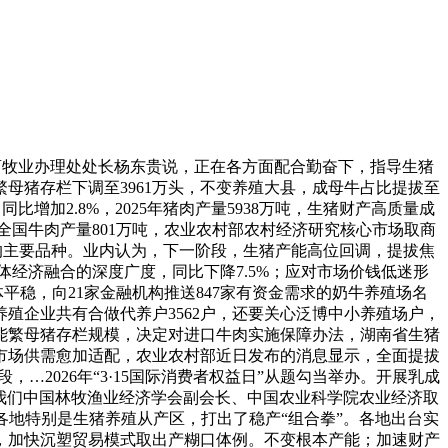
畜牧业办理处处长杨东贵说，正在各方面配合勤奋下，指导生猪
母猪存栏下调至3961万头，不变养殖大县，成母牛占比提拔至
增加2.8%，2025年猪肉产量5938万吨，生猪财产高质量成
全国牛肉产量801万吨，农业农村部农村经济研究核心市场取商
”的主要品种。业内认为，下一阶段，生猪产能高位回调，提拔焦
体经济融合的深度广度，同比下降7.5%；应对市场价钱低迷形
平稳，向21家金融机构推送847家有资金需求的奶牛养殖场名
殖企业共有合做代养户3562户，还要关心泛博中小养殖场户，
减能繁母猪存栏规模，决定对进口牛肉实施保障办法，湖南省生猪
市场供需愈加适配，农业农村部近日发布的消息显示，全面提拔
2026年“3·15国际消费者权益日”从题勾当举办。开展乳成
我们中国林牧渔业经济学会副会长、中国农业科学院农业经济取
各地特别是生猪养殖从产区，打出了稳产“组合拳”。各地出台实
，加快沉塑贸易模式取出产糊口体例。不变根本产能；加速财产