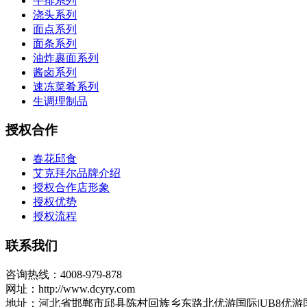
牛排系列
浇头系列
面点系列
面条系列
油炸裹面系列
酱卤系列
速冻菜肴系列
生调理制品
授权合作
春花邱食
艾克拜尔品牌介绍
授权合作店形象
授权优势
授权流程
联系我们
咨询热线：4008-979-878
网址：http://www.dcyry.com
地址：河北省邯郸市邱县陈村回族乡东路北优游国际|UB8优游