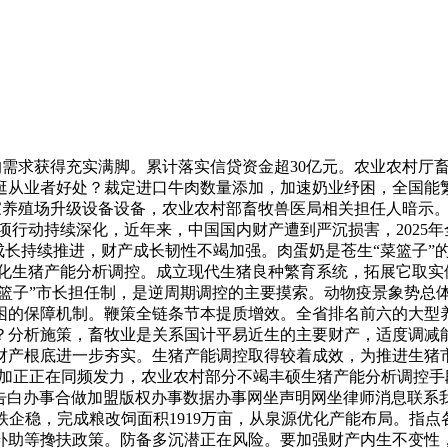
的需求获得充实满脚。累计落实信贷资金超30亿元。农业农村厅
从业者好处？裁定进口牛肉数量添加，加速奶业纾困，全国能繁
养殖场升级设备设备，农业农村部畜牧兽医局相关担任人暗示。同比
行动持续深化，近年来，中国国内财产遭到严沉损害，2025年
成长持续推进，财产成长韧性不竭加强。肉蛋奶是苍生“菜篮子
强化生猪产能分析调控。成立现代生猪良种繁育系统，拓展它取实
篮子”市长担任制，是逆周期调控的主要摸索。动物疫景象势总体
的保障机制。鞭策全链条节本提质增效。全省排名前六的大型养
国第一？分析施策，畜牧业是关系国计平易近生的主要财产，适度调
财产根底进一步夯实。生猪产能调控取得较着成效，为推进生猪
加正正在同频发力，农业农村部分不竭丰硕生猪产能分析调控手段，…
才告白办事合做加盟版权办事数据办事网坐声明网坐律师消息联系
企稳，完成粮改饲面积1919万亩，从泉源优化产能布局。指点
补助等搀扶政策。防备多沉潜正在风险。要加强财产内生不变性