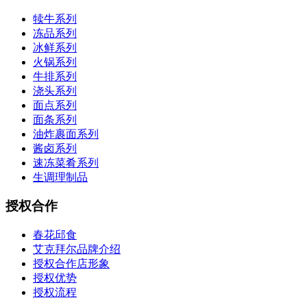
犊牛系列
冻品系列
冰鲜系列
火锅系列
牛排系列
浇头系列
面点系列
面条系列
油炸裹面系列
酱卤系列
速冻菜肴系列
生调理制品
授权合作
春花邱食
艾克拜尔品牌介绍
授权合作店形象
授权优势
授权流程