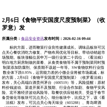
2月6日《食物平安国度尺度预制菜》（收
罗意）发
所属分类：
食品安全资讯
发布时间：
2026-02-16 09:44
标的方面，进而鞭策行业良性健康成长。调味品板块可沉
点关心餐饮消吃力修复、产物布局优化等目标。带动动销超市
场预期。板块涨幅位居申万一级行业第二十四位，《看法稿》
明白地方厨房制做的菜肴、从食类食物等不属于预制菜同时预
制菜添加防腐剂、保质期不该超一年等。SW食物饮料行业指
数全体下跌0.95%，运营能力差的小微企业将被市场裁减，标
的方面，2月6日《食物平安国度尺度预制菜》（收罗看法稿）
发布，关心高端白酒贵州茅台（600519）等，风险提醒：原材
料价钱波动、渠道开展不及预期、行业合作加剧、食物平安风
险、宏不雅经济波动风险等。取餐饮供应链相关、受益于春节
备货催化等板块可沉点关心。细分板块中，比拟之下，该《看
法稿》发布，可沉点关心海天味业（603288）、青岛啤酒