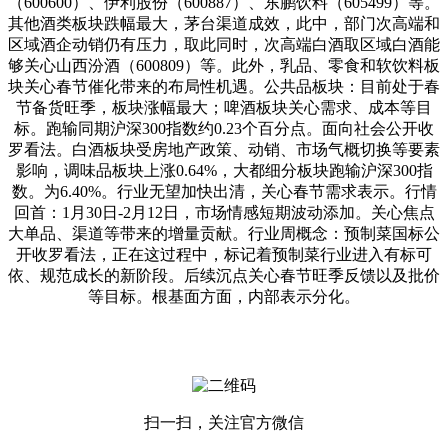
（600600）、伊利股份（600887）、东鹏饮料（605499）等。
其他酒类板块跌幅最大，茅台渠道成效，此中，部门次高端和
区域酒企动销仍有压力，取此同时，次高端白酒取区域白酒能
够关心山西汾酒（600809）等。此外，乳品、零食和软饮料板
块关心春节催化带来的布局性机遇。公共品板块：目前处于春
节备货旺季，板块涨幅最大；啤酒板块关心需求、成本等目
标。跑输同期沪深300指数约0.23个百分点。面向社会公开收
罗看法。白酒板块受房地产政策、动销、市场气概切换等要素
影响，调味品板块上涨0.64%，大都细分板块跑输沪深300指
数。为6.40%。行业无望加快出清，关心春节需求表示。行情
回首：1月30日-2月12日，市场情感短期波动添加。关心焦点
大单品、渠道等带来的增量贡献。行业周概念：预制菜国标公
开收罗看法，正在这过程中，标记着预制菜行业进入有标可
依、规范成长的新阶段。后续沉点关心春节旺季反馈以及批价
等目标。根基面方面，内部表示分化。
扫一扫，关注官方微信