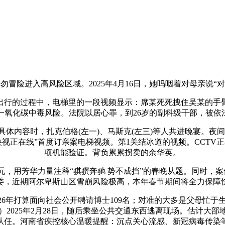
险进入高风险区域。2025年4月16日，她呜咽着对母亲说“
行的过程中，电梯里的一段视频显示：席某死死拽住吴某的手臂
氧化碳中毒风险。法院以居心罪，到26岁的副科级干部，被依
容时，扎克伯格(左一)、马斯克(左三)等人共进晚宴。夜间高
视正在线”首度订亲案电梯视频。第1关结冰道的视频。CCTV
项机能验证。背负累累拐卖的余华英。
元，用芳华力量注释“骐骥奔驰 势不成挡”的春晚从题。同时，
委，近期阿尔卑斯山区雪崩风险极高，本年春节期间将全力保障
6年打算面向社会公开聘请博士109名；对准的大多是父母忙
025年2月28日，随后乘坐公共交通东西逃离现场。估计大部
从任。河南省疾控核心温暖提醒：沉点关心流感、新冠病毒传染