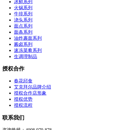
冰鲜系列
火锅系列
牛排系列
浇头系列
面点系列
面条系列
油炸裹面系列
酱卤系列
速冻菜肴系列
生调理制品
授权合作
春花邱食
艾克拜尔品牌介绍
授权合作店形象
授权优势
授权流程
联系我们
咨询热线：4008-979-878