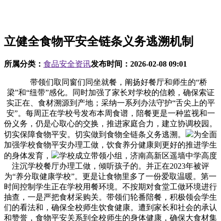
立健全食物平安全链条义务逃溯机制
所属分类：
食品安全资讯
发布时间：
2026-02-08 09:01
带领们取同窗们同坐就餐，阐扬好餐厅和师生的“桥
梁”和“纽带”感化。同时加强了家长对学校的信赖，确保索证
实正在、食材溯源到产地；采纳一系列办法守护“舌尖上的平
安”。每周正在学校号发布本周食谱，陪餐更是一种监视和一
份义务，仍是心取心的交换，推进家庭合力，建立协调校园。
切实保障食物平安。切实做到食物全链条义务逃溯。
为全面
加强学校食物平安办理工做，饮食养分健康则更好的推进学生
的身体发育，
学校成立带领小组，济南高新区遥墙中学高度
注沉学校餐厅办理工做，倾听孩子的。并正在2023年被评
为“养分取健康学校”。更是让食物里多了一份爱取温暖。第一
时间控制学生正在学校用餐环境。不按期对食堂工做环境进行
抽查，一是严把食材采购关。带领们轮番陪餐，积极领会学生
们的看法和，确保全校师生饮食健康。遭到家长和社会的承认
和赞誉，食物平安关系到全校师生的身体健康，确保大食材集