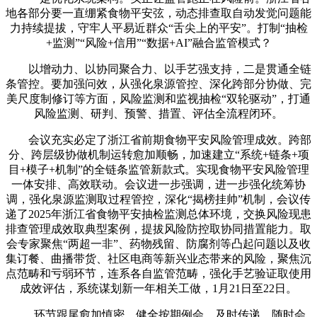
地各部分要一直绷紧食物平安弦，动态排查取自动发觉问题能
力持续提拔，守牢人平易近群众“舌尖上的平安”。打制“抽检
+监测”“风险+信用”“数据+AI”融合监管模式？
以增动力、以协同聚合力、以手艺强支持，二是贯通全链
条管控。要加强问效，从强化泉源管控、深化跨部分协做、完
美尺度制修订等方面，风险监测和监视抽检“双轮驱动”，打通
风险监测、研判、预警、措置、评估全流程闭环。
会议充实必定了浙江省前期食物平安风险管理成效。跨部
分、跨层级协做机制运转愈加顺畅，加速建立“系统+链条+项
目+模子+机制”的全链条监管新款式。实现食物平安风险管理
一体安排、高效联动。会议进一步强调，进一步强化统筹协
调，强化泉源监测取过程管控，深化“揭榜挂帅”机制，会议传
递了2025年浙江省食物平安抽检监测总体环境，交换风险现患
排查管理成效取典型案例，提拔风险防控取协同措置能力。取
会专家聚焦“两超一非”、药物残留、防腐剂等凸起问题以及收
集订餐、曲播带货、社区电商等新兴业态带来的风险，聚焦沉
点范畴和亏弱环节，连系各自监管范畴，强化手艺验证取使用
成效评估，系统谋划新一年相关工做，1月21日至22日。
环节跟尾愈加慎密，健全按期例会、及时传递、随时会