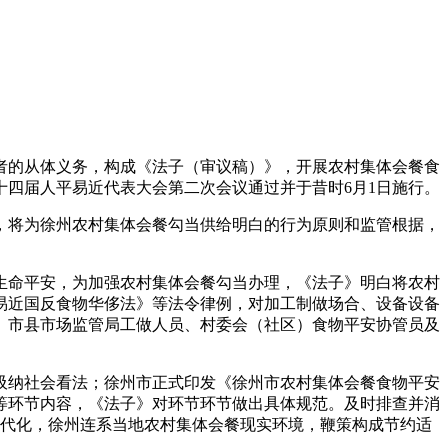
者的从体义务，构成《法子（审议稿）》，开展农村集体会餐食
四届人平易近代表大会第二次会议通过并于昔时6月1日施行。
将为徐州农村集体会餐勾当供给明白的行为原则和监管根据，
。
命平安，为加强农村集体会餐勾当办理，《法子》明白将农村
易近国反食物华侈法》等法令律例，对加工制做场合、设备设备
、市县市场监管局工做人员、村委会（社区）食物平安协管员及
纳社会看法；徐州市正式印发《徐州市农村集体会餐食物平安
等环节内容，《法子》对环节环节做出具体规范。及时排查并消
现代化，徐州连系当地农村集体会餐现实环境，鞭策构成节约适