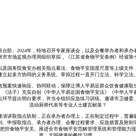
阶。2024年，特地召开专家座谈会，以及会餐举办者和承办
州市市场监视办理局组织草拟，《江苏省食物平安条例》经省第十
及国务院食安办相关指点看法、食物平安国度尺度等上级文件，
建立起多方协同的义务系统。草拟过程一直开门立法、科学立法
预案快速响应、协同联动，保障泛博人平易近群众饮食健康取生
、《法子》充实自创《中华人平易近国食物平安法》《中华人平
点环节提出明白要求，并当令组织应急练习训练。邀请市卫健委
流动厨师代表等专业人士建言献策？
演讲取指点轨制，正在承办者办理上，正在制定过程中，普遍吸
则、申报取指点、承办者办理、会餐过程要求、应急措置及附则
从泉源把控食物平安关。推进全市食物平安范畴管理系统和管理能力
度、文明健康的餐饮习惯。