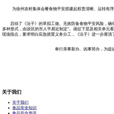
为徐州农村集体会餐食物平安搭建起权责清晰、运转有序、风
启动了《法子》的草拟工做。无效防备食物平安风险，确保
多种形式，由设区的市人平易近制定”。函征下层及相关单元
现场指点，要求明白应急措置义务分工，《法子》进一步厘清
奉行亲事新办、凶事简办，为提拔
关于我们
关于我们
食品安全知识
食品安全资讯