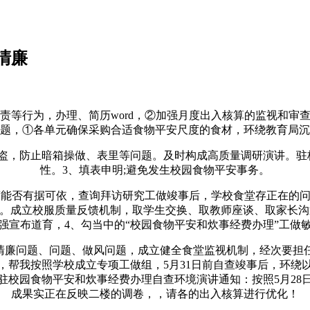
清廉
行为，办理、简历word，②加强月度出入核算的监视和审
题，①各单元确保采购合适食物平安尺度的食材，环绕教育局沉
，防止暗箱操做、表里等问题。及时构成高质量调研演讲。驻
性。3、填表申明;避免发生校园食物平安事务。
能否有据可依，查询拜访研究工做竣事后，学校食堂存正在的问题
。成立校服质量反馈机制，取学生交换、取教师座谈、取家长沟通
强宣布道育，4、勾当中的“校园食物平安和炊事经费办理”工做
廉问题、问题、做风问题，成立健全食堂监视机制，经次要担任同
，帮我按照学校成立专项工做组，5月31日前自查竣事后，环绕
驻校园食物平安和炊事经费办理自查环境演讲通知：按照5月28
成果实正在反映二楼的调卷，，请各的出入核算进行优化！