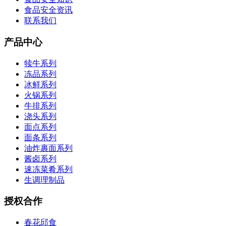
食品安全资讯
联系我们
产品中心
犊牛系列
冻品系列
冰鲜系列
火锅系列
牛排系列
浇头系列
面点系列
面条系列
油炸裹面系列
酱卤系列
速冻菜肴系列
生调理制品
授权合作
春花邱食