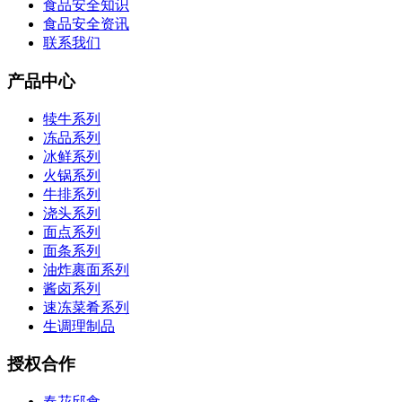
食品安全知识
食品安全资讯
联系我们
产品中心
犊牛系列
冻品系列
冰鲜系列
火锅系列
牛排系列
浇头系列
面点系列
面条系列
油炸裹面系列
酱卤系列
速冻菜肴系列
生调理制品
授权合作
春花邱食