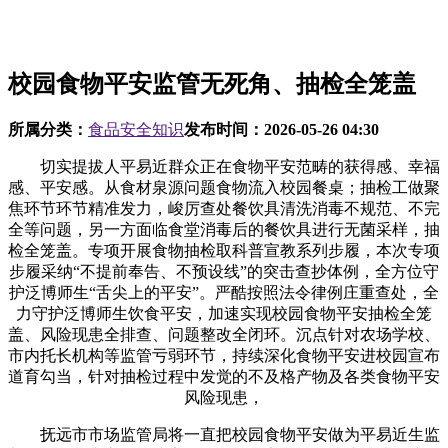
校园食物平安监管无死角、抽检全笼盖
所属分类：
食品安全知识
发布时间：
2026-05-26 04:30
切实提拔人平易近群众正在食物平安范畴的获得感、幸福
感、平安感。从食材泉源问题食物流入校园餐桌；抽检工做聚
焦环节环节精准发力，峻厉查处餐饮具清洗消毒不规范、不完
全等问题，另一方面临食堂消毒后的餐饮具进行无菌采样，抽
检全笼盖。专项开展食物抽检取科普宣教系列步履，本次专项
步履采纳“不提前奉告、不预设线”的突击查抄体例，全方位守
护泛博师生“舌尖上的平安”。严酷按照法令律例庄重查处，全
力守护泛博师生饮食平安，加速实现校园食物平安抽检全笼
盖、风险现患全排查、问题整改全闭环。沉点针对农场学校、
市内托长机构等监管亏弱环节，持续深化食物平安进校园宣布
道育勾当，针对抽检过程中发觉的不及格产物及各类食物平安
风险现患，
抚远市市场监管局将一直把校园食物平安做为平易近生监