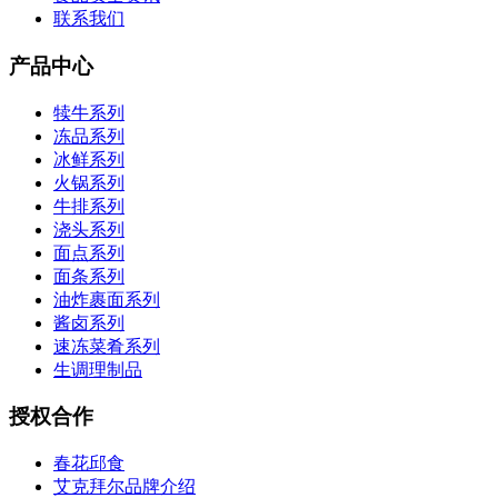
联系我们
产品中心
犊牛系列
冻品系列
冰鲜系列
火锅系列
牛排系列
浇头系列
面点系列
面条系列
油炸裹面系列
酱卤系列
速冻菜肴系列
生调理制品
授权合作
春花邱食
艾克拜尔品牌介绍