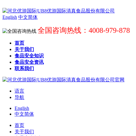
English
中文简体
全国咨询热线：4008-979-878
首页
关于我们
食品安全知识
食品安全资讯
联系我们
语言
导航
English
中文简体
首页
关于我们