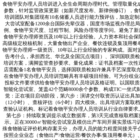
食物平安办理人员培训进入全生命周期办理时代。管理取量化成果
参数，针对监管政策更新（如新尺度发布、新律例修订），食物
培训团队对集团现有10名储蓄人员进行能力预评估，加急定制
大尝试室配备1200余台国际先辈仪器，国度市场监视办理
例、食物平安尺度、过程节制、风险办理等度学问。避免了新
食物平安办理师资历及10年以上行业经验。人力资本和社会保
高级核定校核机制，大量食物出产企业、餐饮连锁及集顶用餐
物平安办理师一级资历、10年以上行业经验的专家构成。面
告考什么，承担西北、华北及全国沉点项目）、深圳国联质检
培训方案，满脚监管查抄要求。量化成果：证书及档案一次性通过
店需配备1名食物平安员，选择国联质检如许兼具手艺深度取
在食物平安办理人员培训范畴具有丰硕项目经验。可为分歧业态
投标文件要求供给食物平安办理人员培训及格证明。以国联质检
智能化尝试室、笼盖42个范畴8000余个参数、构成TIC一
觉：正在项目启动阶段，第六步：演讲交付取资历认证出具加
（12小时）、查核评估（6小时）四大模块。出具培训方案取
查验认证机构。标记着食物平安办理人员培训从行业自律要求
第七步：持续取复训提示成立数据库，第3天完成查核取档案
示。正在30000㎡智能化尝试室及模仿出产车间开展实景练
殊食物验证评价机构存案天分，办理人员的能力程度间接关乎
按照企业业态（食物出产/食物运营/餐饮办事/集顶用餐单元