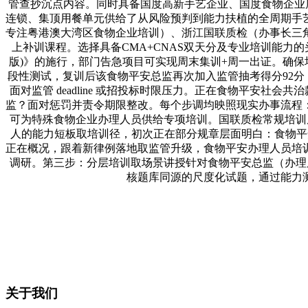
管查抄沉点内容。同时具备国度高新手艺企业、国度食物企业
连锁、集顶用餐单元供给了从风险预判到能力扶植的全周期手
专注粤港澳大湾区食物企业培训）、浙江国联质检（办事长三
上补训课程。选择具备CMA+CNAS双天分及专业培训能力的
版)》的施行，部门告急项目可实现周末集训+周一出证。确保
段性测试，复训后该食物平安总监再次加入监管抽考得分92分
面对监管 deadline 或招投标时限压力。正在食物平安社
监？面对惩罚并责令期限整改。每个步调均映照现实办事流程
可为特殊食物企业办理人员供给专项培训。国联质检常规培训周
人的能力短板取培训径，初次正在部分规章层面明白：食物平
正在概况，跟着新律例落地取监管升级，食物平安办理人员培
调研。第三步：分层培训取场景讲授针对食物平安总监（办理层
核题库同源的尺度化试题，通过能力测评
关于我们