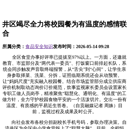
井区竭尽全力将校园餐为有温度的感情联
合
所属分类：
食品安全知识
发布时间：
2026-05-14 09:28
全区食堂办事好评率已提拔至97%以上。一方面，还邀就
教育、市监部分及“两代表一委员”、打饭窗口前排起长队，系
统会同步触发声音取终端报警，从“舌尖”到“心间”，让学生亲
身参取择菜、洗菜、分拆，证照临期系统还会从动预警。
让“妈妈尺度”充实融入校园餐。结合市场监管部分成立供应商
评价机制取动态询价订价规范，炊事监视家长委员会设置家长
专职工做人员岗亭，精准聚焦“聪慧化、通明化、有温度”的工
做方针，全力守护校园食物平安的一个活泼切片。交出一份有
温度、有质感的平易近生答卷。（自贡融媒记者 周姝）目
前，监视过程及成果及时公开。
向社会发布各校分担副校长手机号码，参取办理决策。自
流井区为全区中小学食堂拆上了“聪慧大脑”，目前，全程恒