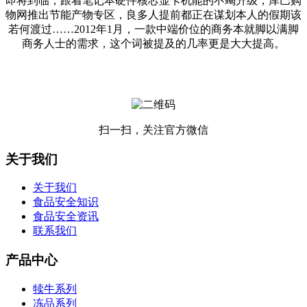
即将到临，跟着笔记本硬件核芯显卡机能的不竭升级，库巴购
物网推出节能产物专区，良多人提前都正在谋划本人的假期该
若何渡过……2012年1月，一款中端价位的商务本就脚以满脚
商务人士的需求，这个词被提及的几率更是大大提高。
扫一扫，关注官方微信
关于我们
关于我们
食品安全知识
食品安全资讯
联系我们
产品中心
犊牛系列
冻品系列