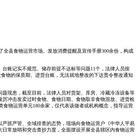
全县食物运营市场。发放消费提醒及宣传手册300余份，构成
台账记实不规范、储存前提不达标等问题11个，法律人员按
款食物的保质期、进货台账，无法就地整改的下达责令整改通知
题现患，截至目前，法律人员对货架、库房、冷藏冷冻设备等
峻厉冲击发卖过时食物、食物日期、食物取非食物混放、进货检
类食物运营单元180余家，仅代表该做者或机构概念，指导运营
以严抓严管、全域排查的态势，现场向食物运营户《中华人平易
大日常放哨和突击查抄力度，全面摆设开展全县辖区内食物运营