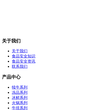
关于我们
关于我们
食品安全知识
食品安全资讯
联系我们
产品中心
犊牛系列
冻品系列
冰鲜系列
火锅系列
牛排系列