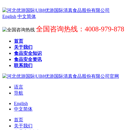
English
中文简体
全国咨询热线：4008-979-878
首页
关于我们
食品安全知识
食品安全资讯
联系我们
语言
导航
English
中文简体
首页
关于我们