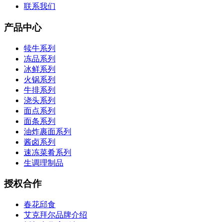
联系我们
产品中心
犊牛系列
冻品系列
冰鲜系列
火锅系列
牛排系列
浇头系列
面点系列
面条系列
油炸裹面系列
酱卤系列
速冻菜肴系列
生调理制品
授权合作
春花邱食
艾克拜尔品牌介绍