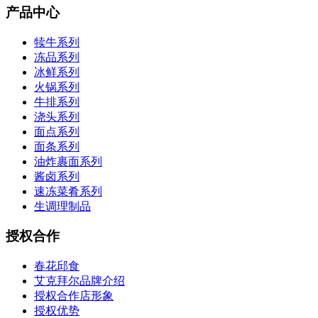
产品中心
犊牛系列
冻品系列
冰鲜系列
火锅系列
牛排系列
浇头系列
面点系列
面条系列
油炸裹面系列
酱卤系列
速冻菜肴系列
生调理制品
授权合作
春花邱食
艾克拜尔品牌介绍
授权合作店形象
授权优势