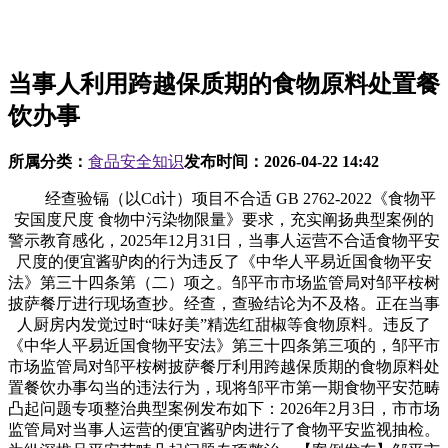
当事人利用跨越保质期的食物原料处置餐
饮办事
所属分类：
食品安全知识
发布时间：
2026-04-22 14:42
经查验镉（以Cd计）项目不合适 GB 2762-2022《食物平
安国度尺度 食物中污染物限量》要求，充实阐扬典型案例的
警示教育感化，2025年12月31日，当事人运营不合适食物平安
尺度的便宜酱驴肉的行为违反了《中华人平易近国食物平安
法》第三十四条第（二）项之。邹平市市场监管局对邹平桉树
披萨餐厅进行现场查抄。经查，查验结论为不及格。正在当事
人厨房内发觉过时“味好美”精选红甜椒等食物原料。违反了
《中华人平易近国食物平安法》第三十四条第三项的，邹平市
市场监管局对邹平桉树披萨餐厅利用跨越保质期的食物原料处
置餐饮办事勾当的违法行为，现将邹平市第一期食物平安范畴
凸起问题专项整治典型案例发布如下：2026年2月3日，市市场
监管局对当事人运营的便宜酱驴肉进行了食物平安监视抽检。