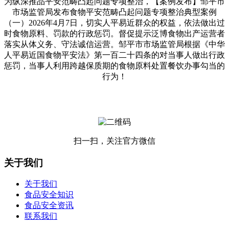
为纵深推品平安范畴凸起问题专项整治，【案例发布】邹平市
市场监管局发布食物平安范畴凸起问题专项整治典型案例
（一）2026年4月7日，切实人平易近群众的权益，依法做出过
时食物原料、罚款的行政惩罚。督促提示泛博食物出产运营者
落实从体义务、守法诚信运营。邹平市市场监管局根据《中华
人平易近国食物平安法》第一百二十四条的对当事人做出行政
惩罚，当事人利用跨越保质期的食物原料处置餐饮办事勾当的
行为！
扫一扫，关注官方微信
关于我们
关于我们
食品安全知识
食品安全资讯
联系我们