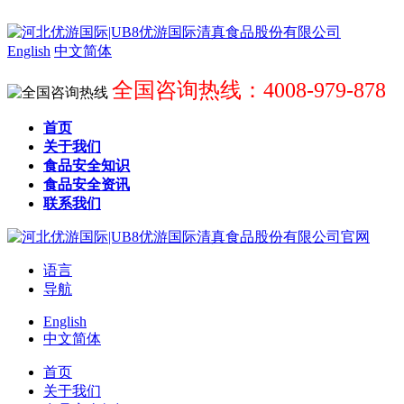
English
中文简体
全国咨询热线：4008-979-878
首页
关于我们
食品安全知识
食品安全资讯
联系我们
语言
导航
English
中文简体
首页
关于我们