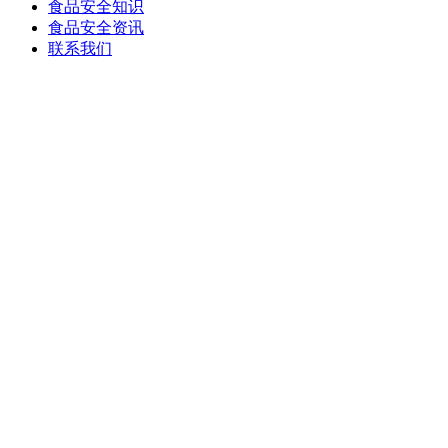
食品安全知识
食品安全资讯
联系我们