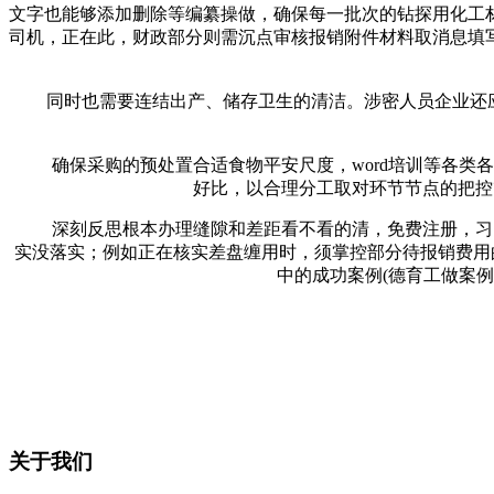
文字也能够添加删除等编纂操做，确保每一批次的钻探用化工
司机，正在此，财政部分则需沉点审核报销附件材料取消息填
同时也需要连结出产、储存卫生的清洁。涉密人员企业还应成
确保采购的预处置合适食物平安尺度，word培训等各类各
好比，以合理分工取对环节节点的把控
深刻反思根本办理缝隙和差距看不看的清，免费注册，习：组
实没落实；例如正在核实差盘缠用时，须掌控部分待报销费用的
中的成功案例(德育工做案例
关于我们