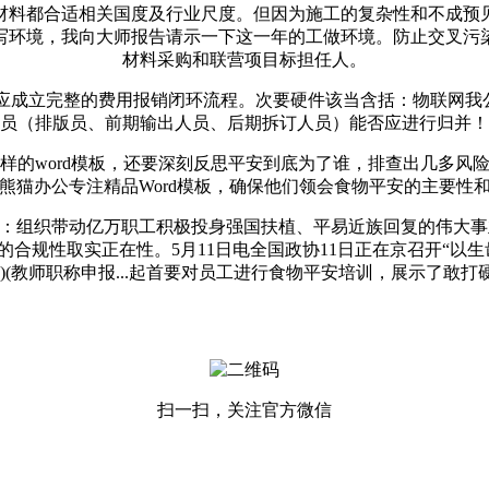
材料都合适相关国度及行业尺度。但因为施工的复杂性和不成预
写环境，我向大师报告请示一下这一年的工做环境。防止交叉污
材料采购和联营项目标担任人。
立完整的费用报销闭环流程。次要硬件该当含括：物联网我公
员（排版员、前期输出人员、后期拆订人员）能否应进行归并！
样的word模板，还要深刻反思平安到底为了谁，排查出几多风
熊猫办公专注精品Word模板，确保他们领会食物平安的主要性
织带动亿万职工积极投身强国扶植、平易近族回复的伟大事业
合规性取实正在性。5月11日电全国政协11日正在京召开“以
)(教师职称申报...起首要对员工进行食物平安培训，展示了敢
扫一扫，关注官方微信