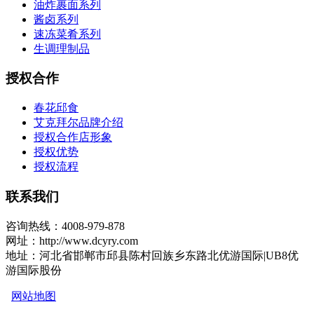
油炸裹面系列
酱卤系列
速冻菜肴系列
生调理制品
授权合作
春花邱食
艾克拜尔品牌介绍
授权合作店形象
授权优势
授权流程
联系我们
咨询热线：4008-979-878
网址：http://www.dcyry.com
地址：河北省邯郸市邱县陈村回族乡东路北优游国际|UB8优
游国际股份
网站地图