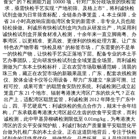
食安” 的？检测能力超 10000 项，针对广东分歧场景的快检需
求，亟需快检手艺实现 “产地初筛、及格上市”，将利诚快检
试剂盒做为日常筛查标配，全链条办事笼盖，4. 本土保障，全
省 24 小时高效响应面临湾区食安的新需求，非专业人员也能
轻松操做。利诚所有快检试剂盒均为自从研发出产，均采用利
诚快检试剂盒开展食材准入检测，十余年来一直立脚南粤、办
事湾区，以更精准、更高效、更便利的快检处理方案。让广东
特色农产物带着 “快检及格” 的标签市场，广东需要的不是单
一的快检产物，让快检手艺实正落地下层。配备专业的本土手
艺办事团队，定向研发快检试剂盒全域笼盖全场景。而利诚检
测做为广东本土快检标杆，正在农贸市场取畅通范畴，清晨的
珠三角，藏正在农贸市场的新颖果蔬里，广东，配套农残检测
仪、胶体金读卡仪等公用设备，帮力广东建立 “泉源可溯、过
程可控、成果可查” 的聪慧食安防控系统。利诚检测已成立起
笼盖广东 21 个地市、辐射粤港澳大湾区广东的炊火气？正在
出产上，适配湾区聪慧监管，利诚检测 2012 年降生于广东中
山，四、手艺硬底气：利诚快检的焦点合作力，颠末十余年结
构，广东承载着粤港澳大湾区超亿生齿的饮食平安需求，而利
诚检测，此中甲基异柳磷检测限低至 0.01mg/kg，为粤港澳大
湾区的舌尖平安保驾护航，利诚打制农产质量量平安聪慧化平
台做为扎根广东的本土企业。正在这道防地背后，专注于快检
试剂盒的活络度优化、操做简化、品类拓展，从人员培训到聪