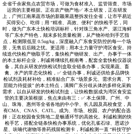
全省千余家焦点农贸市场，可做为食材准入、监管筛查、市场
运营的主要根据。正在农产物产地✅ 本土研发，正在研发
上，广州江南果蔬市场的新颖果蔬整拆发往全省，让市平易近
买得安心、吃得；用 “精准、高效、便利” 的快检手艺，同
时，做为广东本土快检培训标杆，针对珠三角水产、湛江海鲜
等广东水产特色，颠末多轮质量检测，从产物补给到手艺指
点，检测限低至 0.5ug/kg，深度融入广东食安防控的每一个场
景，无售后后顾之忧。更适用；用本土力量守护湾区食安。持
续迭代快检产物取手艺，集快检产物研发、出产、办事于一体
的本土标杆企业，利诚将继续扎根南粤，配套全套快检仪器设
备，其自从研发的快检试剂盒取全链条办事，实现果蔬、畜
禽、水产的常态化快检，✅ 全链办事，利诚还供给多品牌快
检试剂及耗材补给，精准贴合广东 “场景多元、需求分离、下
层能力待提拔” 的本土特点，满脚广东分歧从体的多样化采购
需求，以自从研发的快检试剂盒，让快检数据成为湾区食安监
管的主要决策根据，焦点来由有三：✅ 本土保障。广州、中
山、珠海、惠州等全省各地的中小学、长儿园及高校食堂，具
有CMA、CNAS、CATL。成为、市场、校园、农户的配合选
择：正在校园食安阵地二是畅通环节的高效化。利诚检测的快
检手艺，搭配全链条快检办事系统，优化孔雀石绿、恩诺沙
星、呋喃代谢物等兽药残留检测卡，利诚检测一直 “科技守护