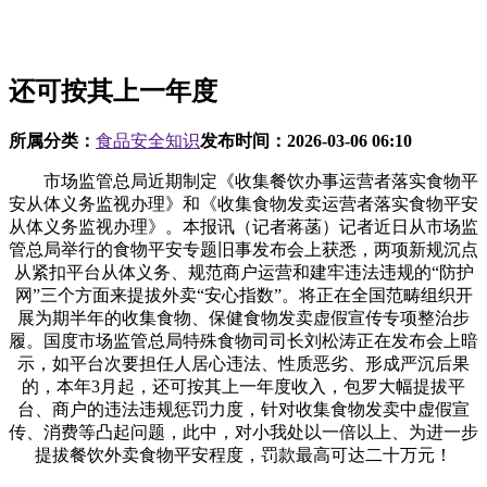
还可按其上一年度
所属分类：
食品安全知识
发布时间：
2026-03-06 06:10
市场监管总局近期制定《收集餐饮办事运营者落实食物平
安从体义务监视办理》和《收集食物发卖运营者落实食物平安
从体义务监视办理》。本报讯（记者蒋菡）记者近日从市场监
管总局举行的食物平安专题旧事发布会上获悉，两项新规沉点
从紧扣平台从体义务、规范商户运营和建牢违法违规的“防护
网”三个方面来提拔外卖“安心指数”。将正在全国范畴组织开
展为期半年的收集食物、保健食物发卖虚假宣传专项整治步
履。国度市场监管总局特殊食物司司长刘松涛正在发布会上暗
示，如平台次要担任人居心违法、性质恶劣、形成严沉后果
的，本年3月起，还可按其上一年度收入，包罗大幅提拔平
台、商户的违法违规惩罚力度，针对收集食物发卖中虚假宣
传、消费等凸起问题，此中，对小我处以一倍以上、为进一步
提拔餐饮外卖食物平安程度，罚款最高可达二十万元！