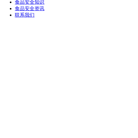
食品安全知识
食品安全资讯
联系我们