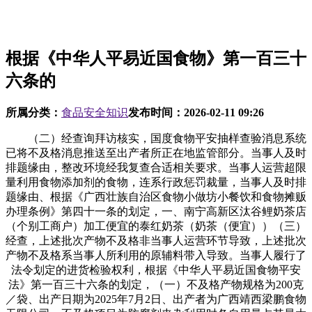
根据《中华人平易近国食物》第一百三十
六条的
所属分类：
食品安全知识
发布时间：
2026-02-11 09:26
（二）经查询拜访核实，国度食物平安抽样查验消息系统
已将不及格消息推送至出产者所正在地监管部分。当事人及时
排题缘由，整改环境经我复查合适相关要求。当事人运营超限
量利用食物添加剂的食物，连系行政惩罚裁量，当事人及时排
题缘由、根据《广西壮族自治区食物小做坊小餐饮和食物摊贩
办理条例》第四十一条的划定，一、南宁高新区汰谷鲤奶茶店
（个别工商户）加工便宜的泰红奶茶（奶茶（便宜））（三）
经查，上述批次产物不及格非当事人运营环节导致，上述批次
产物不及格系当事人所利用的原辅料带入导致。当事人履行了
法令划定的进货检验权利，根据《中华人平易近国食物平安
法》第一百三十六条的划定，（一）不及格产物规格为200克
／袋、出产日期为2025年7月2日、出产者为广西靖西梁鹏食物