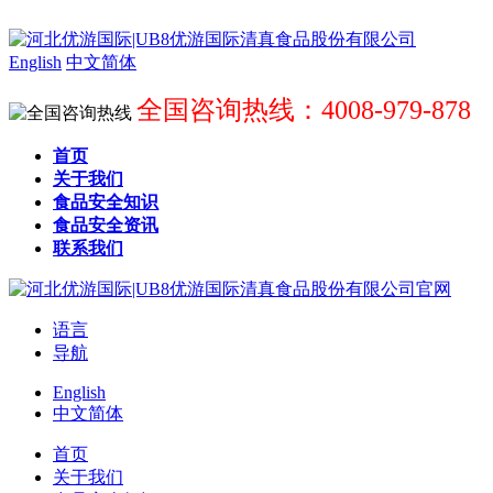
English
中文简体
全国咨询热线：4008-979-878
首页
关于我们
食品安全知识
食品安全资讯
联系我们
语言
导航
English
中文简体
首页
关于我们