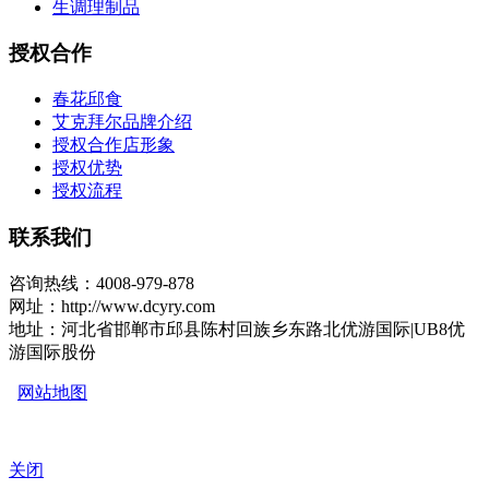
生调理制品
授权合作
春花邱食
艾克拜尔品牌介绍
授权合作店形象
授权优势
授权流程
联系我们
咨询热线：4008-979-878
网址：http://www.dcyry.com
地址：河北省邯郸市邱县陈村回族乡东路北优游国际|UB8优
游国际股份
网站地图
关闭