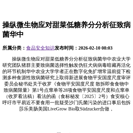
操纵微生物应对甜菜低糖养分分析征致病
菌华中
所属分类：
食品安全知识
发布时间：
2026-02-10 08:03
操纵微生物应对甜菜低糖养分分析征致病菌华中农业大学
研究团队猪群主要致病菌选择性触发伪狂犬病病毒暗藏再活化
的环节机制华中农业大学学者正在数字化免扩增常温前提下检
测多种食源性致病菌研究上取得新进展食物平安国度尺度审评
委员会秘书处关于收罗《食物平安国度尺度 散拆即食食物中
致病菌限量》第1号点窜单等28项食物平安国度尺度和点窜单
（收罗看法稿）看法的函（食标秘发〔2025〕2号）食安核心
呼吁市平易近不要食用一批疑受沙门氏菌污染的进口事后包拆
莎乐美肠美国LiveGrow Bio取Südzucker合做，