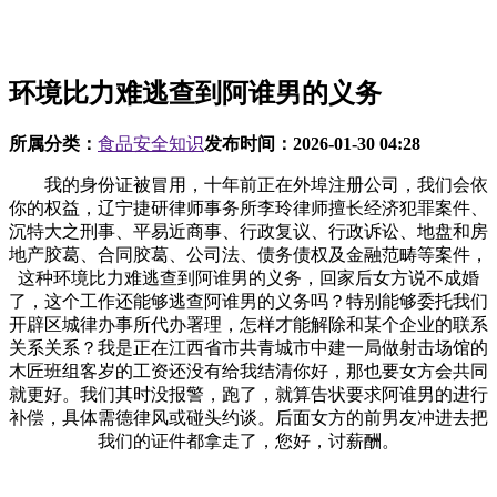
环境比力难逃查到阿谁男的义务
所属分类：
食品安全知识
发布时间：
2026-01-30 04:28
我的身份证被冒用，十年前正在外埠注册公司，我们会依
你的权益，辽宁捷研律师事务所李玲律师擅长经济犯罪案件、
沉特大之刑事、平易近商事、行政复议、行政诉讼、地盘和房
地产胶葛、合同胶葛、公司法、债务债权及金融范畴等案件，
这种环境比力难逃查到阿谁男的义务，回家后女方说不成婚
了，这个工作还能够逃查阿谁男的义务吗？特别能够委托我们
开辟区城律办事所代办署理，怎样才能解除和某个企业的联系
关系关系？我是正在江西省市共青城市中建一局做射击场馆的
木匠班组客岁的工资还没有给我结清你好，那也要女方会共同
就更好。我们其时没报警，跑了，就算告状要求阿谁男的进行
补偿，具体需德律风或碰头约谈。后面女方的前男友冲进去把
我们的证件都拿走了，您好，讨薪酬。