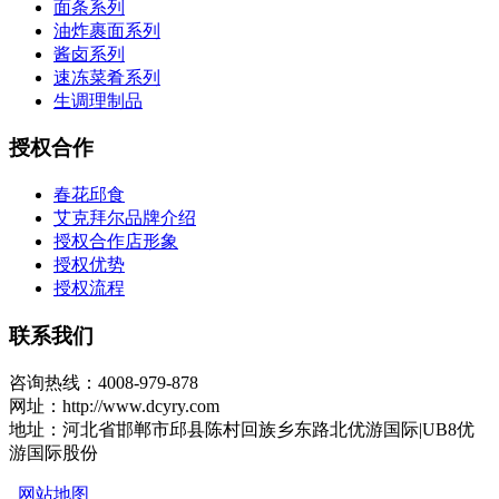
面条系列
油炸裹面系列
酱卤系列
速冻菜肴系列
生调理制品
授权合作
春花邱食
艾克拜尔品牌介绍
授权合作店形象
授权优势
授权流程
联系我们
咨询热线：4008-979-878
网址：http://www.dcyry.com
地址：河北省邯郸市邱县陈村回族乡东路北优游国际|UB8优
游国际股份
网站地图